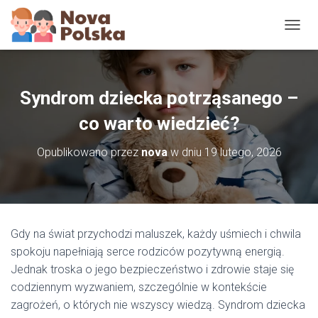
P
R
Z
E
Ł
Syndrom dziecka potrząsanego –
Ą
C
co warto wiedzieć?
Z
N
Opublikowano przez
nova
w dniu
19 lutego, 2026
A
W
I
G
A
C
Gdy na świat przychodzi maluszek, każdy uśmiech i chwila
J
spokoju napełniają serce rodziców pozytywną energią.
Ę
Jednak troska o jego bezpieczeństwo i zdrowie staje się
codziennym wyzwaniem, szczególnie w kontekście
zagrożeń, o których nie wszyscy wiedzą. Syndrom dziecka