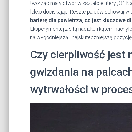
tworząc mały otwór w kształcie litery „O”. N
lekko dociskając. Resztę palców schowaj w d
barierę dla powietrza, co jest kluczowe 
Eksperymentuj z siłą nacisku i kątem nachyl
najwygodniejszą i najskuteczniejszą pozycję 
Czy cierpliwość jest
gwizdania na palcac
wytrwałości w proces