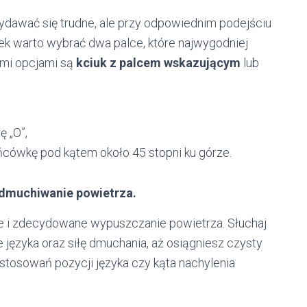
ydawać się trudne, ale przy odpowiednim podejściu
ek warto wybrać dwa palce, które najwygodniej
ymi opcjami są
kciuk z palcem wskazującym
lub
ę „O”,
 końcówkę pod kątem około 45 stopni ku górze.
dmuchiwanie powietrza.
 i zdecydowane wypuszczanie powietrza. Słuchaj
 języka oraz siłę dmuchania, aż osiągniesz czysty
tosowań pozycji języka czy kąta nachylenia