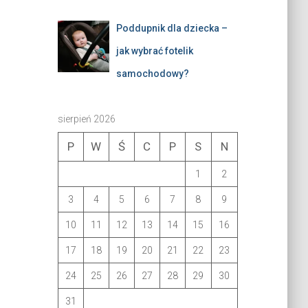
Poddupnik dla dziecka –
jak wybrać fotelik
samochodowy?
sierpień 2026
P
W
Ś
C
P
S
N
1
2
3
4
5
6
7
8
9
10
11
12
13
14
15
16
17
18
19
20
21
22
23
24
25
26
27
28
29
30
31