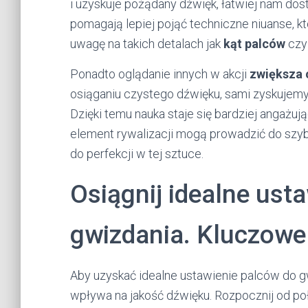
i uzyskuje pożądany dźwięk, łatwiej nam dos
pomagają lepiej pojąć techniczne niuanse, k
uwagę na takich detalach jak
kąt palców
cz
Ponadto oglądanie innych w akcji
zwiększa 
osiąganiu czystego dźwięku, sami zyskujemy
Dzięki temu nauka staje się bardziej angażuj
element rywalizacji mogą prowadzić do szyb
do perfekcji w tej sztuce.
Osiągnij idealne ust
gwizdania. Kluczowe 
Aby uzyskać idealne ustawienie palców do gwi
wpływa na jakość dźwięku. Rozpocznij od poł