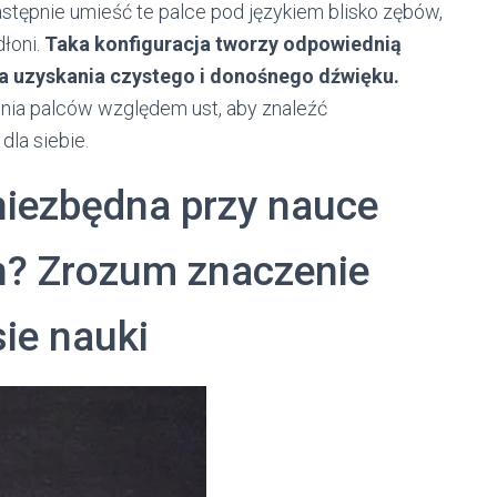
astępnie umieść te palce pod językiem blisko zębów,
łoni.
Taka konfiguracja tworzy odpowiednią
dla uzyskania czystego i donośnego dźwięku.
enia palców względem ust, aby znaleźć
dla siebie.
 niezbędna przy nauce
h? Zrozum znaczenie
ie nauki