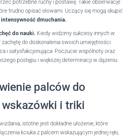
trzec potrzebne ruchy i postawę. Takie obserwacje
tóre trudno opisać słowami. Uczący się mogą skupić
y
intensywność dmuchania.
chęć do nauki.
Kiedy widzimy sukcesy innych w
 zachętę do doskonalenia swoich umiejętności.
ąca i satysfakcjonująca. Poczucie wspólnoty oraz
szego postępu i większej determinacji w dążeniu
awienie palców do
wskazówki i triki
zdania, istotne jest dokładne ułożenie, które
ączenia kciuka z palcem wskazującym jednej ręki,