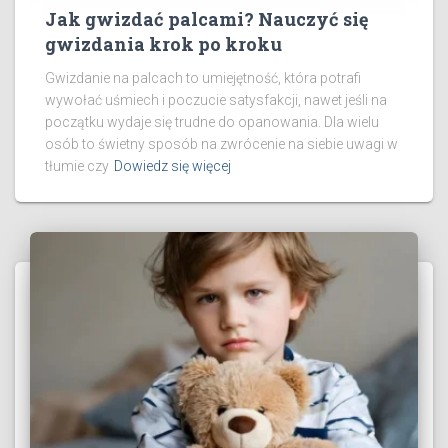
Jak gwizdać palcami? Nauczyć się
gwizdania krok po kroku
Gwizdanie na palcach to umiejętność, która potrafi
wywołać uśmiech i poczucie satysfakcji, nawet jeśli na
początku wydaje się trudne do opanowania. Dla wielu
osób to świetny sposób na zwrócenie na siebie uwagi w
tłumie czy
Dowiedz się więcej