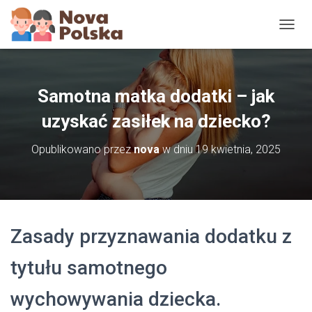
P
R
Z
E
Ł
Samotna matka dodatki – jak
Ą
C
uzyskać zasiłek na dziecko?
Z
N
Opublikowano przez
nova
w dniu
19 kwietnia, 2025
A
W
I
G
A
C
Zasady przyznawania dodatku z
J
Ę
tytułu samotnego
wychowywania dziecka.