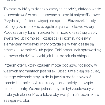
To czas, w którym dziecko zaczyna chodzić, dlatego warto
zainwestować w podgumowane skarpetki antypoślizgowe.
Przyda się też nieco więcej par spodni. Bluzeczek i body
też nigdy za mało – szczególnie tych w ciekawe wzory.
Podczas zimy fajnym prezentem może okazać się ciepły
sweterek lub komplet – czapeczka i komin. Kolejnym
elementem wyprawki, który przyda się w tym czasie są
piżamki – komplecik lub pajac. Taki podarunek sprawdzi się
zarówno dla dziewczynki, jak i na roczek dla chłopca.
Przedmiotem, który czasem może odciążyć rodziców w
ważnych momentach jest bujak. Dzieci uwielbiają się bujać,
dlatego włożenie smyka do bujaczka może pozwolić
mamie lub tacie szybko skorzystać z toalety lub wypić
ciepłą herbatę. Ważne jednak, aby nie był zbudowany z
drobnych elementów, a także aby wciąż mieć roczniaka w
zasięgu wzroku.