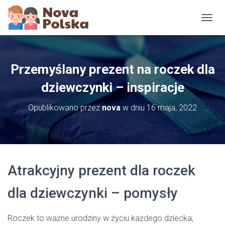
P
R
Z
E
Ł
Przemyślany prezent na roczek dla
Ą
C
dziewczynki – inspiracje
Z
N
Opublikowano przez
nova
w dniu
16 maja, 2022
A
W
I
G
A
C
Atrakcyjny prezent dla roczek
J
Ę
dla dziewczynki – pomysły
Roczek to ważne urodziny w życiu każdego dziecka,