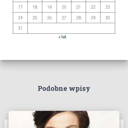
17
18
19
20
21
22
23
24
25
26
27
28
29
30
31
« lut
Podobne wpisy