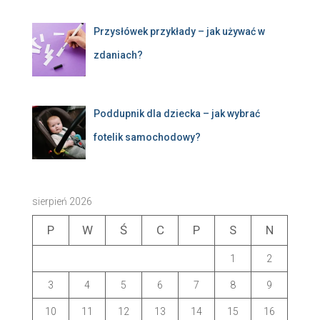
Przysłówek przykłady – jak używać w
zdaniach?
Poddupnik dla dziecka – jak wybrać
fotelik samochodowy?
sierpień 2026
P
W
Ś
C
P
S
N
1
2
3
4
5
6
7
8
9
10
11
12
13
14
15
16