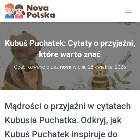
P
R
Z
E
Ł
Kubuś Puchatek: Cytaty o przyjaźni,
Ą
C
które warto znać
Z
N
Opublikowano przez
nova
w dniu
28 kwietnia, 2025
A
W
I
G
A
C
Mądrości o przyjaźni w cytatach
J
Ę
Kubusia Puchatka. Odkryj, jak
Kubuś Puchatek inspiruje do