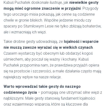
Kubuś Puchatek doskonale ilustruje, jak
niewielkie gesty
mogą mieć ogromne znaczenie w przyjaźni
. Przygody
tego uroczego misia pokazują, jak cenne są codzienne
chwile w gronie bliskich. Wspólne jedzenie miodu czy
spacery po Stumilowym Lesie nie tylko zbliżają bohaterów,
ale i wzmacniają ich więzi.
Takie drobne gesty udowadniają, że
lojalność i wsparcie
nie muszą zawsze wyrażać się w wielkich czynach
.
Czasem wystarczy być obecnym lub obdarzyć kogoś
uśmiechem, aby poczuł się ważny i kochany. Kubuś
Puchatek przypomina nam, że prawdziwa przyjaźń opiera
się na prostocie i szczerości, a małe działania często mają
największy wpływ na nasze relacje.
Warto wprowadzać takie gesty do naszego
codziennego życia
– pomagają one utrzymać silne więzi z
najbliższymi. Małe gesty stanowią fundament lojalności
oraz wzajemnego wsparcia, które są kluczowe dla